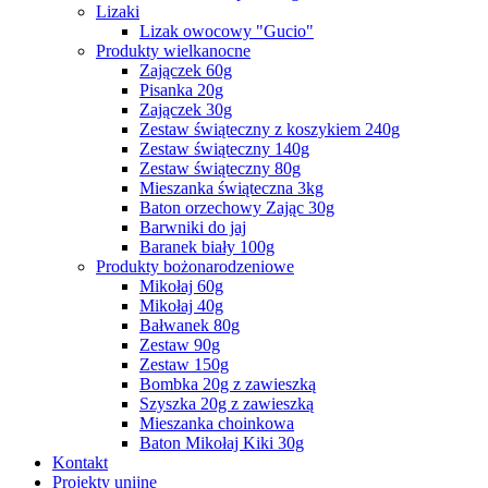
Lizaki
Lizak owocowy "Gucio"
Produkty wielkanocne
Zajączek 60g
Pisanka 20g
Zajączek 30g
Zestaw świąteczny z koszykiem 240g
Zestaw świąteczny 140g
Zestaw świąteczny 80g
Mieszanka świąteczna 3kg
Baton orzechowy Zając 30g
Barwniki do jaj
Baranek biały 100g
Produkty bożonarodzeniowe
Mikołaj 60g
Mikołaj 40g
Bałwanek 80g
Zestaw 90g
Zestaw 150g
Bombka 20g z zawieszką
Szyszka 20g z zawieszką
Mieszanka choinkowa
Baton Mikołaj Kiki 30g
Kontakt
Projekty unijne